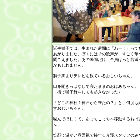
誕生獅子では、生まれた瞬間に「わー！」って
あがりました。ぼくにはその歓声が、すごく華
聞こえました。あの瞬間だけ、全員ぱっと若返
かもしれません。
獅子舞よりテレビを観ているおじいちゃん。
口を開きっぱなしで寝たままのおばあちゃん。
（横で獅子舞をしても起きなかった）
「どこの神社？神戸から来たの？」と、何度も
すおじいちゃん。
噛んでほしくて、あっちこっちへ移動するおば
ん。
笑顔で温かい雰囲気で接する介護スタッフのみ