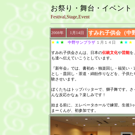
お祭り・舞台・イベント
Festival,Stage,Event
すみれ子供会（中
2008年
1月14日
★
★
★
中野サンプラザ
１月１４日
★
★
★
すみれ子供会さんは、日本の
伝統文化
や
芸能
を
も達へ伝えていこうとしています。
『新年会』では、書初め・独楽回し・福笑い・
とし・皿回し・茶道・綿飴作りなどを、子供た
験させいます。
ぼくたちはトップバッターで、獅子舞です。さ
んな反応かなぁ？楽しみです！
始まる前に、エレベータホールで練習。生後3
まーくんが、初参加です。