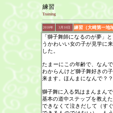
練習
Training
練習（大崎第一地
2018年
3月10日
「獅子舞師になるのが夢」と
うかわいい女の子が見学に
した。
たまーにこの年齢で、なん
わからんけど獅子舞好きの
来ます。ほんまになんで？
獅子舞に入る気はまんまんで
基本の道中ステップを教え
できなくて泣きだして（す