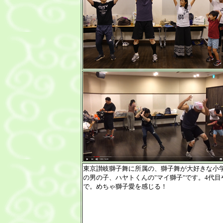
東京讃岐獅子舞に所属の、獅子舞が大好きな小学
の男の子、ハヤトくんの"マイ獅子"です。4代目
で。めちゃ獅子愛を感じる！