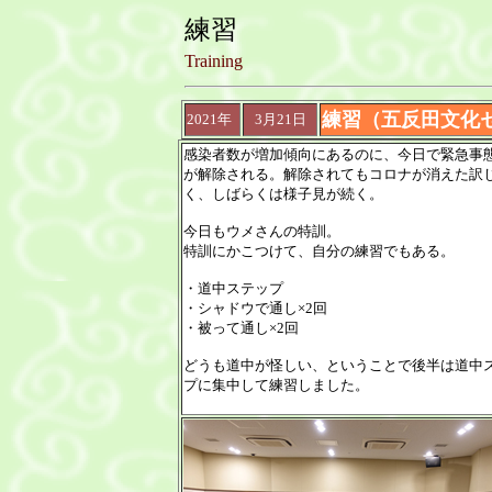
練習
Training
練習（五反田文化セ
2021年
3月21日
感染者数が増加傾向にあるのに、今日で緊急事
が解除される。解除されてもコロナが消えた訳
く、しばらくは様子見が続く。
今日もウメさんの特訓。
特訓にかこつけて、自分の練習でもある。
・道中ステップ
・シャドウで通し×2回
・被って通し×2回
どうも道中が怪しい、ということで後半は道中
プに集中して練習しました。