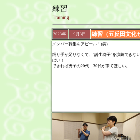
練習
Training
練習（五反田文化セ
2023年
9月3日
メンバー募集をアピール！(笑)
踊り手が足りなくて、"誕生獅子"を演舞できな
ばい！
できれば男子の20代、30代が来てほしい。