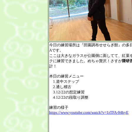
今日の練習場所は『田園調布せせらぎ館』の多
Aです。
ここは大きなガラスが公園側に面してて、紅葉
クに練習できました。めちゃ贅沢！さすが
隈研
計！
本日の練習メニュー
1.道中ステップ
2.通し稽古
3.12/22の想定練習
4.12/22の段取り調整
練習の様子
https://www.youtube.com/watch?v=1rTFA-94hyE