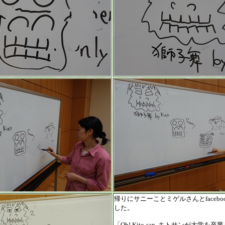
帰りにサニーことミゲルさんとfaceb
した。
「Oh! Kito-san, キトサンが大学