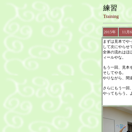
練習
Training
2015年
11月
まずは見本でや
して次にやらせ
全体の流れはほ
ィールやな。
もう一回、見本
そしてやる。
やりながら、間
さらにもう一回
やってもらう。