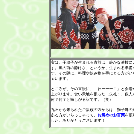
実は、子獅子が生まれる直前は、静かな演技に
す。嵐の前の静けさ、というか、生まれる準備
す。その隙に、料理や飲み物を手にとる方がい
ゃいます。
ところが、その直後に、「わーーー！」と会場
上がります。食い意地を張った（失礼！）数人
何？何？と悔しがる訳です。（笑）
九州から来られたご親族の方からは、獅子舞の
ある方がいらっしゃって、
お褒めのお言葉
を頂
した。ありがとうございます！