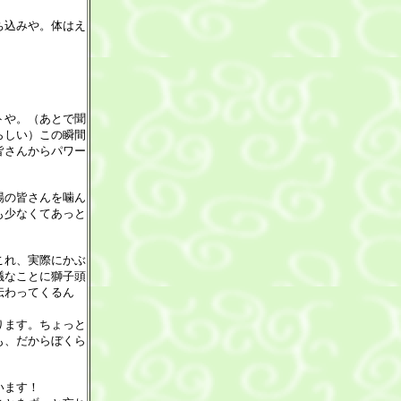
ち込みや。体はえ
トや。（あとで聞
らしい）この瞬間
皆さんからパワー
場の皆さんを噛ん
も少なくてあっと
これ、実際にかぶ
議なことに獅子頭
伝わってくるん
ります。ちょっと
も、だからぼくら
います！