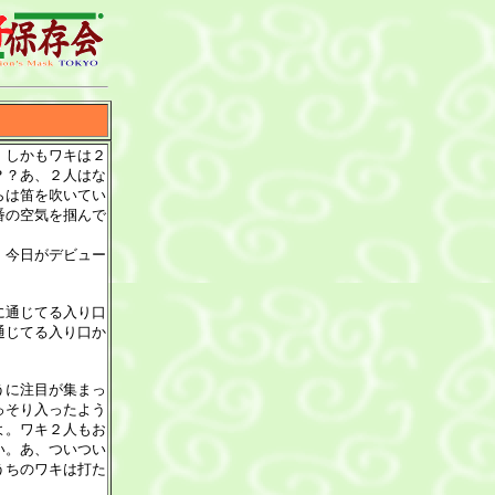
。しかもワキは２
？？あ、２人はな
らは笛を吹いてい
番の空気を掴んで
、今日がデビュー
に通じてる入り口
通じてる入り口か
うに注目が集まっ
っそり入ったよう
よ。ワキ２人もお
い。あ、ついつい
うちのワキは打た