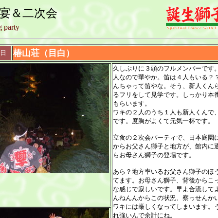
露宴＆二次会
 party
椿山荘（目白）
0日
久しぶりに３頭のフルメンバーです
人なので華やか。笛は４人もいる？
んちゃって笛やな。そう、新人くん
るフリをして見学です。しっかり本
もらいます。
ワキの２人のうち１人も新人くんで
です。度胸がよくて元気一杯です。
立食の２次会パーティで、日本庭園
からお父さん獅子と地方が、館内に
らお母さん獅子の登場です。
あら？地方率いるお父さん獅子のほ
てます。お母さん獅子、背後からこ
な感じで寂しいです。早よ合流して
んねんんからこの状況、察っせんか
ワキには厳しくなってしまいます。
れ強いんで余計にね。