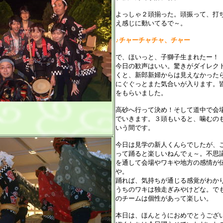
よっしゃ２頭揃った。頭振って、打
え感じに動いてるで～。
♪チャーチャチャ、チャー
で、ほいっと、子獅子生まれたー！
今日の歓声はいい。驚きがダイレク
くと、新郎新婦からは見えなかった
にぐぐっとまた気合いが入ります。
をもらいました。
高砂へ行って決め！そして道中で会
でいきます。３頭もいると、噛むの
いう間です。
今日は見学の新人くんらでしたが、
って踊ると楽しいねんでぇ～。不思
を通して会場やワキや地方の感情が
や。
踊れば、気持ちが通じる感覚がわか
うちのワキは独走ぎみやけどな。で
のチームは個性があって楽しい。
本日は、ほんとうにおめでとうござ