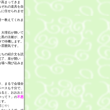
が高まってきま
れぞれの道具を自
人に任せられませ
逐一教えてくれま
、大理石が輝いて
た黒の法被が、き
外で待機します。
い雰囲気です。
たちの紹介文を読
完了、扉が開い
会場へ飛び込みま
り、まるで会場全
ペースも十分で、
れると、おおおと
やって？」の
不思
ます。
感じや）