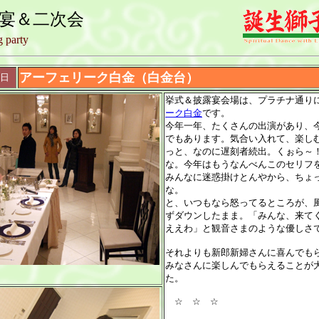
露宴＆二次会
 party
アーフェリーク白金（白金台）
3日
挙式＆披露宴会場は、プラチナ通り
ーク白金
です。
今年一年、たくさんの出演があり、
でもあります。気合い入れて、楽し
っと、なのに遅刻者続出。くぉら～
な。今年はもうなんべんこのセリフ
みんなに迷惑掛けとんやから、ちょ
な。
と、いつもなら怒ってるところが、
ずダウンしたまま。「みんな、来て
ええわ」と観音さまのような優しさ
それよりも新郎新婦さんに喜んでも
みなさんに楽しんでもらえることが
た。
☆ ☆ ☆