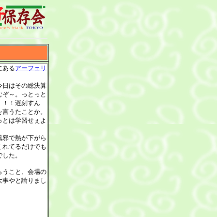
にある
アーフェリ
今日はその総決算
むぞ～。っとっと
！！！遅刻すん
を言うたことか。
っとは学習せぇよ
風邪で熱が下がら
くれてるだけでも
でした。
らうこと、会場の
大事やと諭りまし