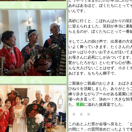
どうやって生まれたのか本当にわか
あればあるほど、ぼくたちにとって
いんです。
高砂に行くと、こぼれんばかりの笑
に迎えられました。笑顔が本当に素
らえるのが、ぼくたちにとって一番
そして二人の掛け声で、出席者の方
いよく舞っていきます。たくさんの
はやっぱり小さいお子さんが泣いて
お母さんに必死にしがみついてます
驚かしたろかな）といたずら心が湧
んな大人げないことはせず、小さく
あげます。もちろん獅子で。
ご親族かご親戚のおじさま、おばさ
ひねりを頂戴しました。ありがとう
練り歩きながらプールがある庭園に
場へ向き直って、決めー！大きな拍
た。
笑顔
に溢れた披露宴でした。
☆ ☆ ☆
このあとふだ君が会場へ戻ると、「
の間に？」の質問攻めだったようで