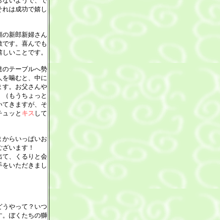
らないようで、で
それは成功で嬉し
顔の新郎新婦さん
敵です。喜んでも
嬉しいことです。
達のテーブルへ勢
人を噛むと、中に
ます。お父さんや
。（もうちょっと
いてきますが、そ
チュッと
キス
して
まからいっぱいお
ございます！
出て、くるりと会
手をいただきまし
どうやって？いつ
す。ぼくたちの獅