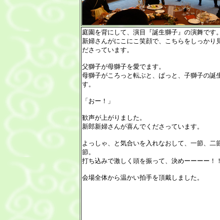
庭園を背にして、演目『誕生獅子』の演舞です
新婦さんがにこにこ笑顔で、こちらをしっかり
ださっています。
父獅子が母獅子を愛でます。
母獅子がころっと転ぶと、ぱっと、子獅子の誕
す。
「おー！」
歓声が上がりました。
新郎新婦さんが喜んでくださっています。
よっしゃ、と気合いを入れなおして、一節、二
節。
打ち込みで激しく頭を振って、決めーーーー！
会場全体から温かい拍手を頂戴しました。