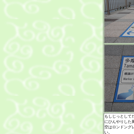
もしじっとして
にひんやりした
空はロンドング
い。