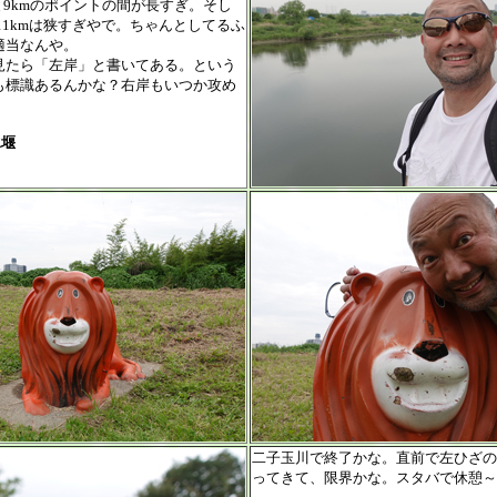
と9kmのポイントの間が長すぎ。そし
m、11kmは狭すぎやで。ちゃんとしてるふ
適当なんや。
見たら「左岸」と書いてある。という
も標識あるんかな？右岸もいつか攻め
水堰
二子玉川で終了かな。直前で左ひざの
ってきて、限界かな。スタバで休憩～