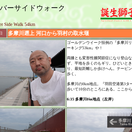
リバーサイドウォーク
r Side Walk 54km
多摩川遡上 河口から羽村の取水堰
日
ゴールデンウイーク恒例の『多摩川リ
ーキング53km』や！
両膝とも変形性膝関節症になり登山な
ず、平地を歩くのもギリ。ひどいとき
り、最短距離しか歩けへん。テーピン
歩く。
多摩川の0km地点。『羽田空港第3タ
歩いて10分のところにある。ここか
6:35 多摩川0㎞地点（左岸）