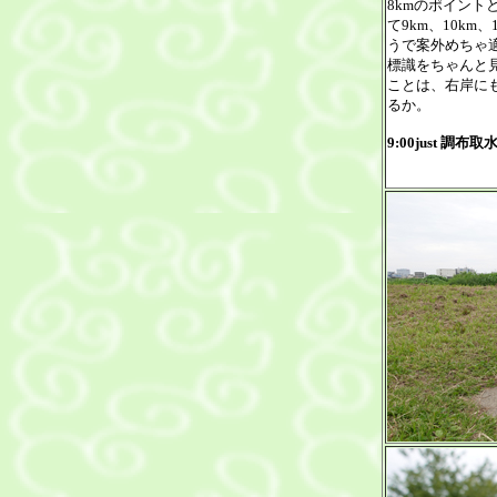
8kmのポイント
て9km、10k
うで案外めちゃ
標識をちゃんと
ことは、右岸に
るか。
9:00just 調布取