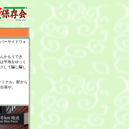
バーサイドウォ
んかもうでき
は平地をゆっく
グして騙し騙し
ーミナル』駅から
ら出発や。