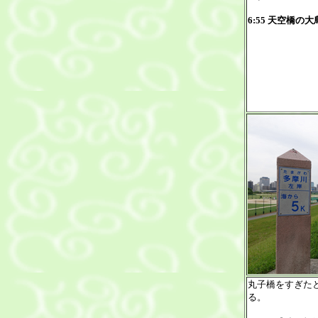
6:55 天空橋の
丸子橋をすぎた
る。