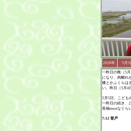
2026年
5月5
一昨日の晩（5
になり、肉離れ
膝とかふくらは
い。昨日（5月
5月5日、こども
一昨日の続き、
長袖mustなぐ
7:12 登戸