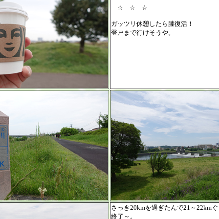
☆ ☆ ☆
ガッツリ休憩したら膝復活！
登戸まで行けそうや。
さっき20kmを過ぎたんで21～22k
終了～。