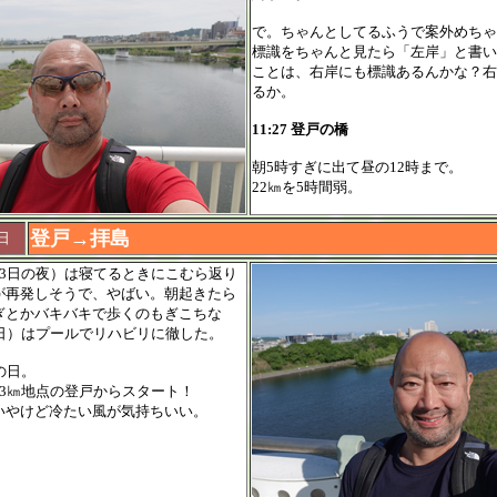
で。ちゃんとしてるふうで案外めちゃ
標識をちゃんと見たら「左岸」と書い
ことは、右岸にも標識あるんかな？右
るか。
11:27 登戸の橋
朝5時すぎに出て昼の12時まで。
22㎞を5時間弱。
登戸→拝島
日
月3日の夜）は寝てるときにこむら返り
が再発しそうで、やばい。朝起きたら
ぎとかバキバキで歩くのもぎこちな
4日）はプールでリハビリに徹した。
の日。
23㎞地点の登戸からスタート！
らいやけど冷たい風が気持ちいい。