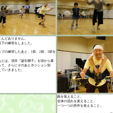
とんどありません。
以下の練習をしました。
プの練習したあと、1節、2節、3節を
あとは、演目『誕生獅子』を頭から最
って、さらにそのあとポジション別
えていきました。
曲を覚えること。
全体の流れを覚えること。
一つ一つの所作を覚えること。