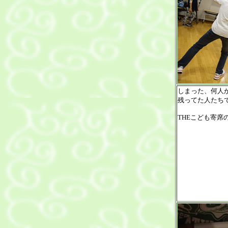
しまった、何人
残ってた人たち
THEこども寄