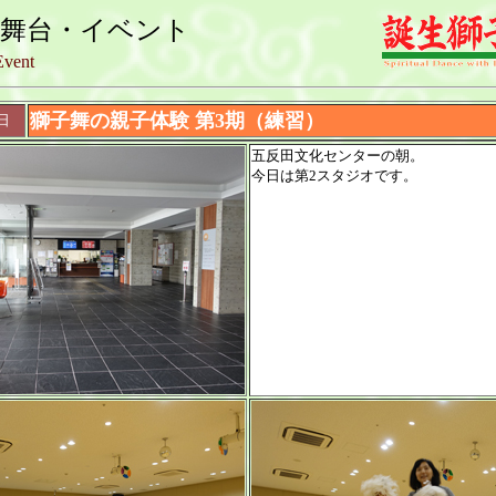
・舞台・イベント
Event
獅子舞の親子体験 第3期（練習）
日
五反田文化センターの朝。
今日は第2スタジオです。