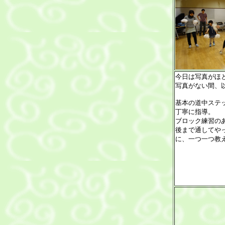
今日は写真がほ
写真がない間、
基本の道中ステッ
丁寧に指導。
ブロック練習の
後まで通してや
に、一つ一つ教