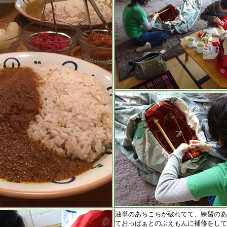
油単のあちこちが破れてて、練習のあ
ておっばぁとのぶえもんに補修をして